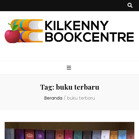
kilkennybookce
Tag:
buku terbaru
Beranda
/
buku terbaru