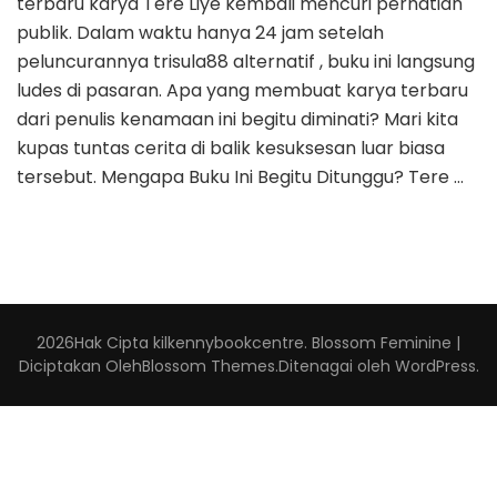
terbaru karya Tere Liye kembali mencuri perhatian
publik. Dalam waktu hanya 24 jam setelah
peluncurannya trisula88 alternatif , buku ini langsung
ludes di pasaran. Apa yang membuat karya terbaru
dari penulis kenamaan ini begitu diminati? Mari kita
kupas tuntas cerita di balik kesuksesan luar biasa
tersebut. Mengapa Buku Ini Begitu Ditunggu? Tere …
2026Hak Cipta
kilkennybookcentre
.
Blossom Feminine |
Diciptakan Oleh
Blossom Themes
.Ditenagai oleh
WordPress
.