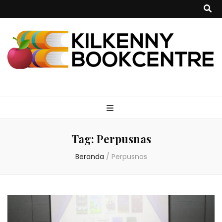
kilkennybookce
Tag:
Perpusnas
Beranda
/
Perpusnas