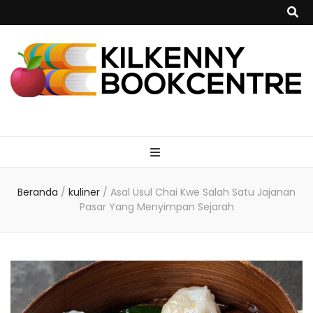
kilkennybookce
Beranda
/
kuliner
/
Asal Usul Chai Kwe Salah Satu Jajanan
Pasar Yang Menyimpan Sejarah