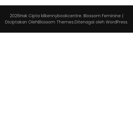
2026Hak Cipta
kilkennybookcentre
.
Blossom Feminine |
Diciptakan Oleh
Blossom Themes
.Ditenagai oleh
WordPress
.