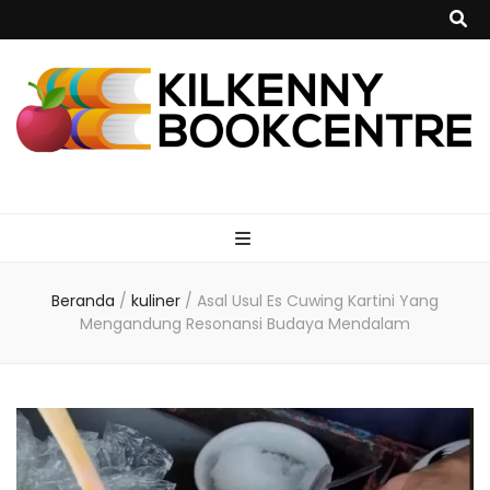
kilkennybookce
Beranda
/
kuliner
/
Asal Usul Es Cuwing Kartini Yang
Mengandung Resonansi Budaya Mendalam