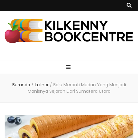
kilkennybookce
Beranda
/
kuliner
/
Bolu Meranti Medan Yang Menjadi
Manisnya Sejarah Dari Sumatera Utara