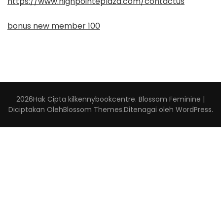
https://www.highpointeplaza.com/contactus
bonus new member 100
2026Hak Cipta
kilkennybookcentre
.
Blossom Feminine |
Diciptakan Oleh
Blossom Themes
.Ditenagai oleh
WordPress
.