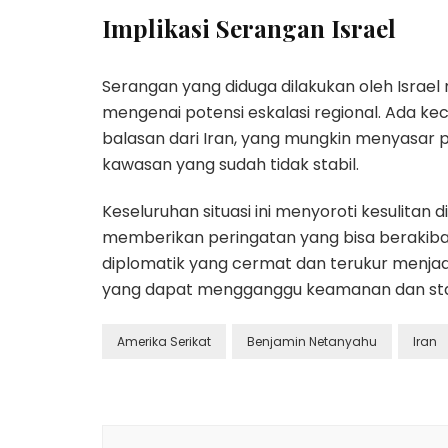
Implikasi Serangan Israel
Serangan yang diduga dilakukan oleh Israel
mengenai potensi eskalasi regional. Ada 
balasan dari Iran, yang mungkin menyasar p
kawasan yang sudah tidak stabil.
Keseluruhan situasi ini menyoroti kesulitan 
memberikan peringatan yang bisa berakiba
diplomatik yang cermat dan terukur menjadi
yang dapat mengganggu keamanan dan stabi
Amerika Serikat
Benjamin Netanyahu
Iran
Navigasi