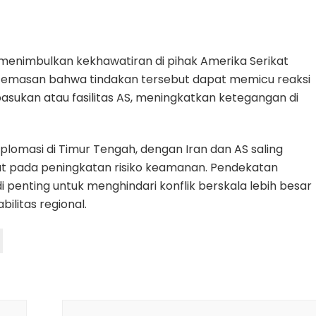
 menimbulkan kekhawatiran di pihak Amerika Serikat
kecemasan bahwa tindakan tersebut dapat memicu reaksi
asukan atau fasilitas AS, meningkatkan ketegangan di
diplomasi di Timur Tengah, dengan Iran dan AS saling
t pada peningkatan risiko keamanan. Pendekatan
 penting untuk menghindari konflik berskala lebih besar
litas regional.