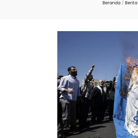
Beranda
/
Berit