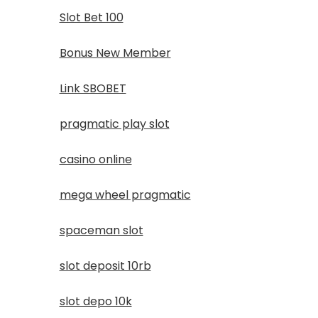
Slot Bet 100
Bonus New Member
Link SBOBET
pragmatic play slot
casino online
mega wheel pragmatic
spaceman slot
slot deposit 10rb
slot depo 10k