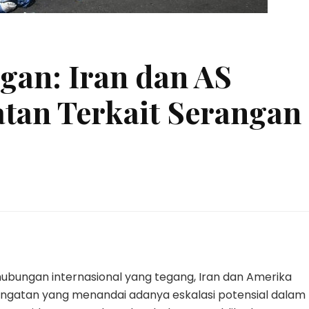
gan: Iran dan AS
atan Terkait Serangan
ubungan internasional yang tegang, Iran dan Amerika
ringatan yang menandai adanya eskalasi potensial dalam