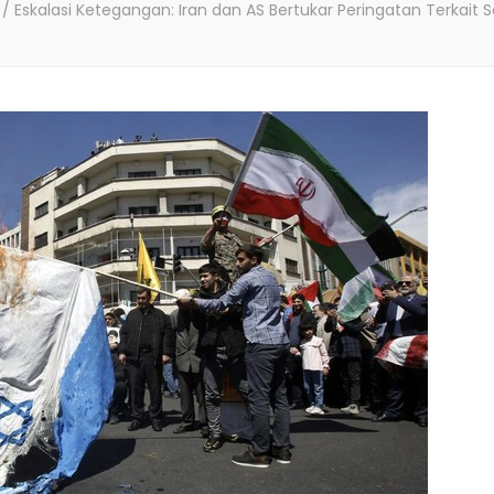
a
/
Eskalasi Ketegangan: Iran dan AS Bertukar Peringatan Terkait S