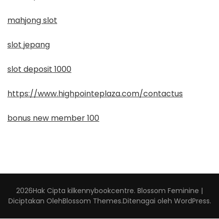
mahjong slot
slot jepang
slot deposit 1000
https://www.highpointeplaza.com/contactus
bonus new member 100
2026Hak Cipta
kilkennybookcentre
.
Blossom Feminine |
Diciptakan Oleh
Blossom Themes
.Ditenagai oleh
WordPress
.