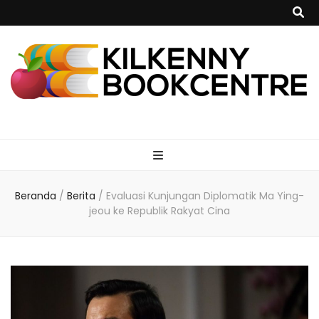
kilkennybookce
Beranda
/
Berita
/
Evaluasi Kunjungan Diplomatik Ma Ying-
jeou ke Republik Rakyat Cina