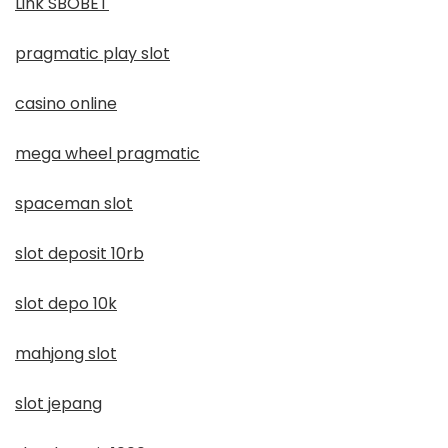
Link SBOBET
pragmatic play slot
casino online
mega wheel pragmatic
spaceman slot
slot deposit 10rb
slot depo 10k
mahjong slot
slot jepang