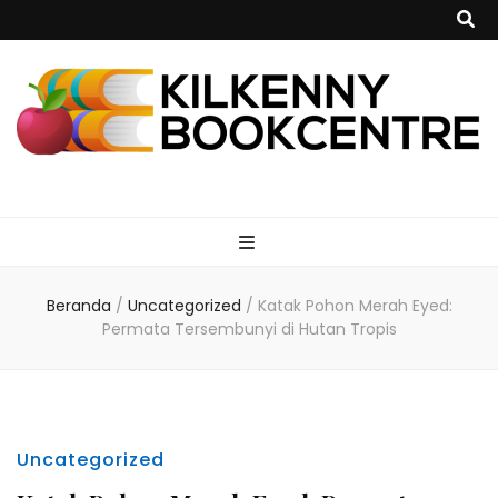
kilkennybookce
Beranda
/
Uncategorized
/
Katak Pohon Merah Eyed:
Permata Tersembunyi di Hutan Tropis
Uncategorized