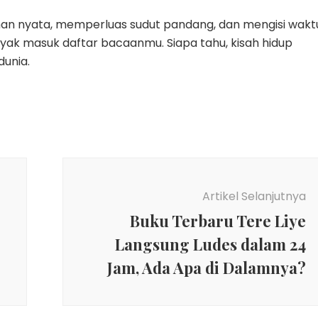
laman nyata, memperluas sudut pandang, dan mengisi wakt
ak masuk daftar bacaanmu. Siapa tahu, kisah hidup
unia.
Artikel Selanjutnya
Buku Terbaru Tere Liye
Langsung Ludes dalam 24
Jam, Ada Apa di Dalamnya?