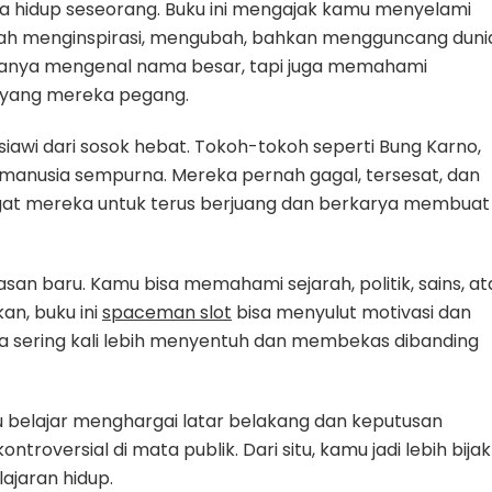
a hidup seseorang. Buku ini mengajak kamu menyelami
elah menginspirasi, mengubah, bahkan mengguncang duni
hanya mengenal nama besar, tapi juga memahami
i yang mereka pegang.
usiawi dari sosok hebat. Tokoh-tokoh seperti Bung Karno,
h manusia sempurna. Mereka pernah gagal, tersesat, dan
gat mereka untuk terus berjuang dan berkarya membuat
n baru. Kamu bisa memahami sejarah, politik, sains, at
an, buku ini
spaceman slot
bisa menyulut motivasi dan
ta sering kali lebih menyentuh dan membekas dibanding
amu belajar menghargai latar belakang dan keputusan
roversial di mata publik. Dari situ, kamu jadi lebih bijak
ajaran hidup.