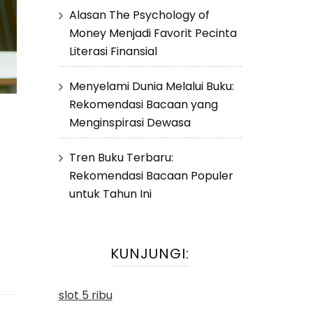
Alasan The Psychology of
Money Menjadi Favorit Pecinta
Literasi Finansial
Menyelami Dunia Melalui Buku:
Rekomendasi Bacaan yang
Menginspirasi Dewasa
Tren Buku Terbaru:
Rekomendasi Bacaan Populer
untuk Tahun Ini
KUNJUNGI:
slot 5 ribu