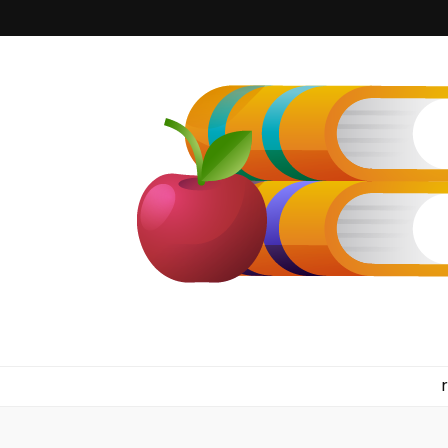
kilkennyboo