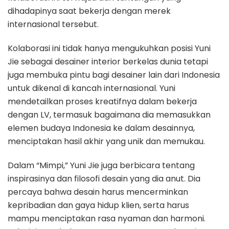
dihadapinya saat bekerja dengan merek
internasional tersebut.
Kolaborasi ini tidak hanya mengukuhkan posisi Yuni
Jie sebagai desainer interior berkelas dunia tetapi
juga membuka pintu bagi desainer lain dari Indonesia
untuk dikenal di kancah internasional. Yuni
mendetailkan proses kreatifnya dalam bekerja
dengan LV, termasuk bagaimana dia memasukkan
elemen budaya Indonesia ke dalam desainnya,
menciptakan hasil akhir yang unik dan memukau.
Dalam “Mimpi,” Yuni Jie juga berbicara tentang
inspirasinya dan filosofi desain yang dia anut. Dia
percaya bahwa desain harus mencerminkan
kepribadian dan gaya hidup klien, serta harus
mampu menciptakan rasa nyaman dan harmoni.