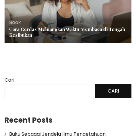
Book
Cara Cerdas Meluangkan Waktu Membaca di Tengah
Kesibukan
Cari
CARI
Recent Posts
Buku Sebagai Jendela Ilmu Pengetahuan