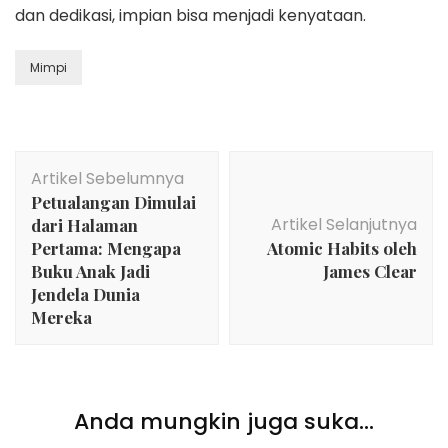
dan dedikasi, impian bisa menjadi kenyataan.
Mimpi
Navigasi
Artikel Sebelumnya
Artikel
Petualangan Dimulai
Artikel Selanjutnya
dari Halaman
Pertama: Mengapa
Atomic Habits oleh
Buku Anak Jadi
James Clear
Jendela Dunia
Mereka
Anda mungkin juga suka...