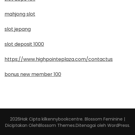
mahjong slot
slot jepang
slot deposit 1000
https://www.highpointeplaza.com/contactus
bonus new member 100
2026Hak Cipta
kilkennybookcentre
.
Blossom Feminine |
Diciptakan Oleh
Blossom Themes
.Ditenagai oleh
WordPress
.