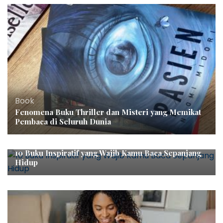
Book
Fenomena Buku Thriller dan Misteri yang Memikat
Pembaca di Seluruh Dunia
Book
10 Buku Inspiratif yang Wajib Kamu Baca Sepanjang
Hidup