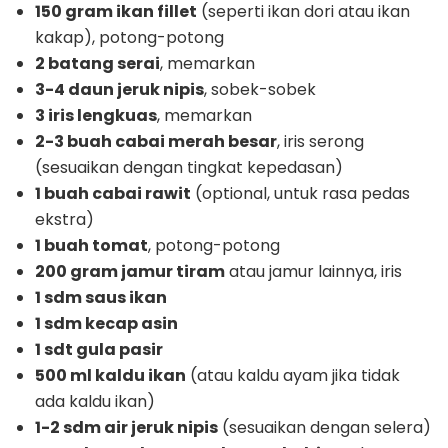
150 gram ikan fillet
(seperti ikan dori atau ikan
kakap), potong-potong
2 batang serai
, memarkan
3-4 daun jeruk nipis
, sobek-sobek
3 iris lengkuas
, memarkan
2-3 buah cabai merah besar
, iris serong
(sesuaikan dengan tingkat kepedasan)
1 buah cabai rawit
(optional, untuk rasa pedas
ekstra)
1 buah tomat
, potong-potong
200 gram jamur tiram
atau jamur lainnya, iris
1 sdm saus ikan
1 sdm kecap asin
1 sdt gula pasir
500 ml kaldu ikan
(atau kaldu ayam jika tidak
ada kaldu ikan)
1-2 sdm air jeruk nipis
(sesuaikan dengan selera)