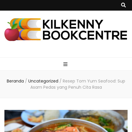
kilkennybookce
Beranda
/
Uncategorized
/
Resep Tom Yum Seafood: Sup
Asam Pedas yang Penuh Cita Rasa