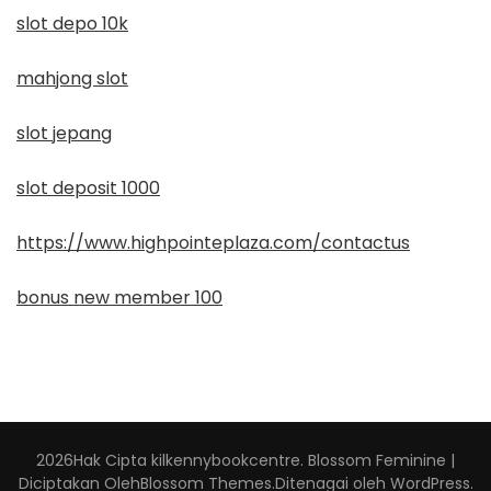
slot depo 10k
mahjong slot
slot jepang
slot deposit 1000
https://www.highpointeplaza.com/contactus
bonus new member 100
2026Hak Cipta
kilkennybookcentre
.
Blossom Feminine |
Diciptakan Oleh
Blossom Themes
.Ditenagai oleh
WordPress
.