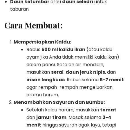
Daun ketumbar
atau
daun seledri
untuk
taburan
Cara Membuat:
Mempersiapkan Kaldu:
Rebus
500 ml kaldu ikan
(atau kaldu
ayam jika Anda tidak memiliki kaldu ikan)
dalam panci. Setelah air mendidih,
masukkan
serai
,
daun jeruk nipis
, dan
irisan lengkuas
. Rebus selama
5-7 menit
agar rempah-rempah mengeluarkan
aroma harum.
Menambahkan Sayuran dan Bumbu:
Setelah kaldu harum, masukkan
tomat
dan
jamur tiram
. Masak selama
3-4
menit
hingga sayuran agak layu, tetapi