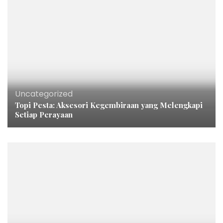
Uncategorized
Topi Pesta: Aksesori Kegembiraan yang Melengkapi
Setiap Perayaan