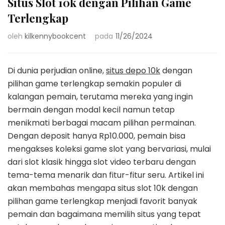
Situs Slot 10k dengan Pilihan Game
Terlengkap
oleh
kilkennybookcent
pada
11/26/2024
Di dunia perjudian online,
situs depo 10k
dengan
pilihan game terlengkap semakin populer di
kalangan pemain, terutama mereka yang ingin
bermain dengan modal kecil namun tetap
menikmati berbagai macam pilihan permainan.
Dengan deposit hanya Rp10.000, pemain bisa
mengakses koleksi game slot yang bervariasi, mulai
dari slot klasik hingga slot video terbaru dengan
tema-tema menarik dan fitur-fitur seru. Artikel ini
akan membahas mengapa situs slot 10k dengan
pilihan game terlengkap menjadi favorit banyak
pemain dan bagaimana memilih situs yang tepat