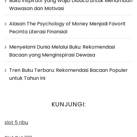
Buku Inspiratif yang Wajib Dibaca untuk Menambah
Wawasan dan Motivasi
Alasan The Psychology of Money Menjadi Favorit
Pecinta Literasi Finansial
Menyelami Dunia Melalui Buku: Rekomendasi
Bacaan yang Menginspirasi Dewasa
Tren Buku Terbaru: Rekomendasi Bacaan Populer
untuk Tahun Ini
KUNJUNGI:
slot 5 ribu