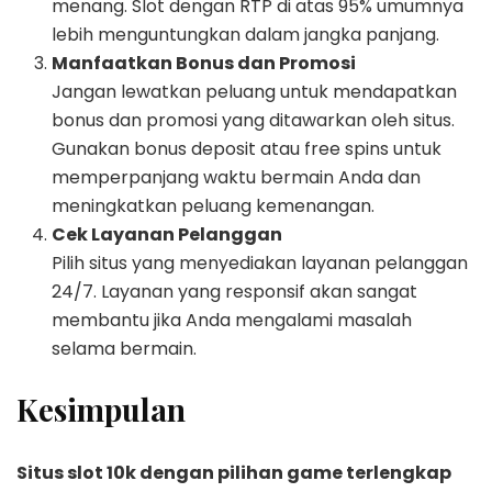
menang. Slot dengan RTP di atas 95% umumnya
lebih menguntungkan dalam jangka panjang.
Manfaatkan Bonus dan Promosi
Jangan lewatkan peluang untuk mendapatkan
bonus dan promosi yang ditawarkan oleh situs.
Gunakan bonus deposit atau free spins untuk
memperpanjang waktu bermain Anda dan
meningkatkan peluang kemenangan.
Cek Layanan Pelanggan
Pilih situs yang menyediakan layanan pelanggan
24/7. Layanan yang responsif akan sangat
membantu jika Anda mengalami masalah
selama bermain.
Kesimpulan
Situs slot 10k dengan pilihan game terlengkap