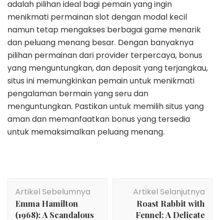
adalah pilihan ideal bagi pemain yang ingin
menikmati permainan slot dengan modal kecil
namun tetap mengakses berbagai game menarik
dan peluang menang besar. Dengan banyaknya
pilihan permainan dari provider terpercaya, bonus
yang menguntungkan, dan deposit yang terjangkau,
situs ini memungkinkan pemain untuk menikmati
pengalaman bermain yang seru dan
menguntungkan. Pastikan untuk memilih situs yang
aman dan memanfaatkan bonus yang tersedia
untuk memaksimalkan peluang menang.
Navigasi
Artikel Sebelumnya
Artikel Selanjutnya
Artikel
Emma Hamilton
Roast Rabbit with
(1968): A Scandalous
Fennel: A Delicate