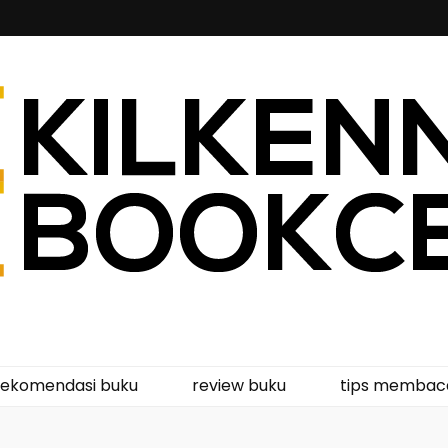
kcentre
rekomendasi buku
review buku
tips membac