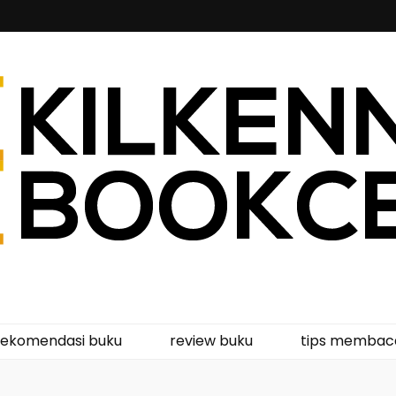
kcentre
rekomendasi buku
review buku
tips membac