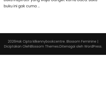
buku ini gak cuma …
2026Hak Cipta
kilkennybookcentre
.
Blossom Feminine |
Diciptakan Oleh
Blossom Themes
.Ditenagai oleh
WordPress
.