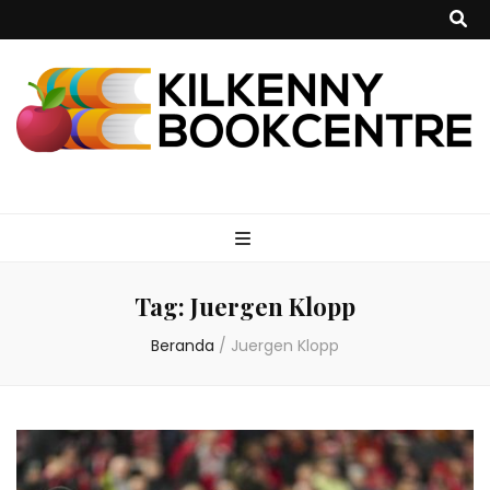
kilkennybookce
Tag:
Juergen Klopp
Beranda
/
Juergen Klopp