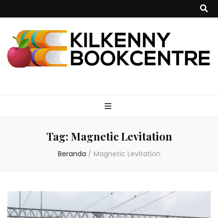
kilkennybookce
Tag:
Magnetic Levitation
Beranda
/
Magnetic Levitation