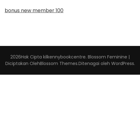
bonus new member 100
2026Hak Cipta
kilkennybookcentre
.
Blossom Feminine |
Diciptakan Oleh
Blossom Themes
.Ditenagai oleh
WordPress
.