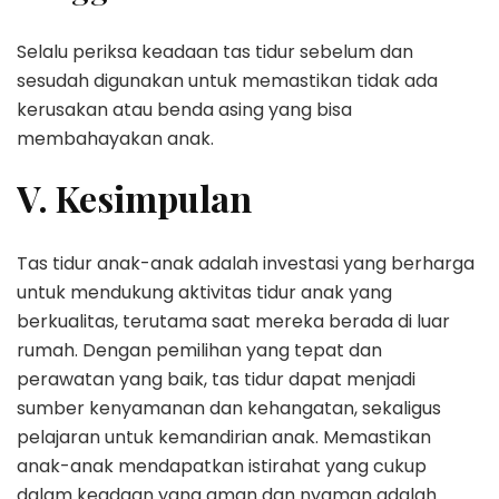
Selalu periksa keadaan tas tidur sebelum dan
sesudah digunakan untuk memastikan tidak ada
kerusakan atau benda asing yang bisa
membahayakan anak.
V. Kesimpulan
Tas tidur anak-anak adalah investasi yang berharga
untuk mendukung aktivitas tidur anak yang
berkualitas, terutama saat mereka berada di luar
rumah. Dengan pemilihan yang tepat dan
perawatan yang baik, tas tidur dapat menjadi
sumber kenyamanan dan kehangatan, sekaligus
pelajaran untuk kemandirian anak. Memastikan
anak-anak mendapatkan istirahat yang cukup
dalam keadaan yang aman dan nyaman adalah