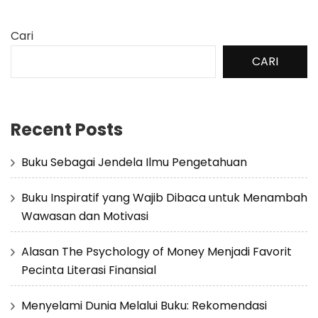
Cari
CARI
Recent Posts
Buku Sebagai Jendela Ilmu Pengetahuan
Buku Inspiratif yang Wajib Dibaca untuk Menambah
Wawasan dan Motivasi
Alasan The Psychology of Money Menjadi Favorit
Pecinta Literasi Finansial
Menyelami Dunia Melalui Buku: Rekomendasi