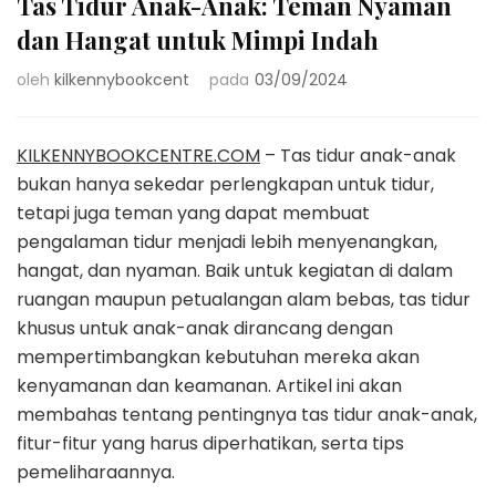
Tas Tidur Anak-Anak: Teman Nyaman
dan Hangat untuk Mimpi Indah
oleh
kilkennybookcent
pada
03/09/2024
KILKENNYBOOKCENTRE.COM
– Tas tidur anak-anak
bukan hanya sekedar perlengkapan untuk tidur,
tetapi juga teman yang dapat membuat
pengalaman tidur menjadi lebih menyenangkan,
hangat, dan nyaman. Baik untuk kegiatan di dalam
ruangan maupun petualangan alam bebas, tas tidur
khusus untuk anak-anak dirancang dengan
mempertimbangkan kebutuhan mereka akan
kenyamanan dan keamanan. Artikel ini akan
membahas tentang pentingnya tas tidur anak-anak,
fitur-fitur yang harus diperhatikan, serta tips
pemeliharaannya.