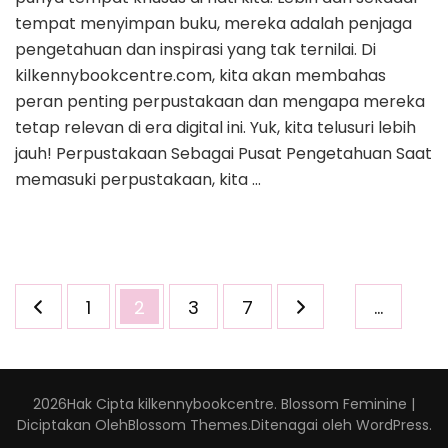
tempat menyimpan buku, mereka adalah penjaga
pengetahuan dan inspirasi yang tak ternilai. Di
kilkennybookcentre.com, kita akan membahas
peran penting perpustakaan dan mengapa mereka
tetap relevan di era digital ini. Yuk, kita telusuri lebih
jauh! Perpustakaan Sebagai Pusat Pengetahuan Saat
memasuki perpustakaan, kita …
Paginasi
Halaman
Halaman
Halaman
Halaman
1
2
3
7
…
pos
2026Hak Cipta
kilkennybookcentre
.
Blossom Feminine |
Diciptakan Oleh
Blossom Themes
.Ditenagai oleh
WordPress
.