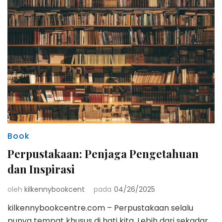
Book
Perpustakaan: Penjaga Pengetahuan
dan Inspirasi
oleh
kilkennybookcent
pada
04/26/2025
kilkennybookcentre.com – Perpustakaan selalu
punya tempat khusus di hati kita. Lebih dari sekadar