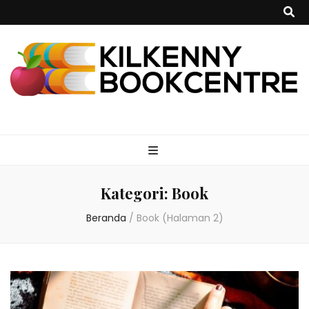
kilkennybookce
Kategori:
Book
Beranda
/
Book
(Halaman 2)