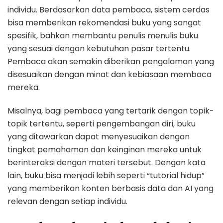
individu. Berdasarkan data pembaca, sistem cerdas
bisa memberikan rekomendasi buku yang sangat
spesifik, bahkan membantu penulis menulis buku
yang sesuai dengan kebutuhan pasar tertentu.
Pembaca akan semakin diberikan pengalaman yang
disesuaikan dengan minat dan kebiasaan membaca
mereka.
Misalnya, bagi pembaca yang tertarik dengan topik-
topik tertentu, seperti pengembangan diri, buku
yang ditawarkan dapat menyesuaikan dengan
tingkat pemahaman dan keinginan mereka untuk
berinteraksi dengan materi tersebut. Dengan kata
lain, buku bisa menjadi lebih seperti “tutorial hidup”
yang memberikan konten berbasis data dan AI yang
relevan dengan setiap individu.