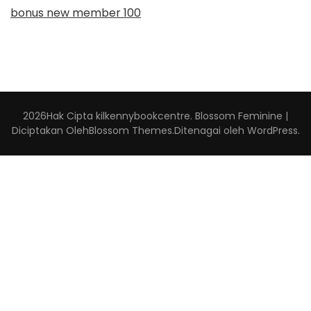
bonus new member 100
2026Hak Cipta
kilkennybookcentre
.
Blossom Feminine |
Diciptakan Oleh
Blossom Themes
.Ditenagai oleh
WordPress
.