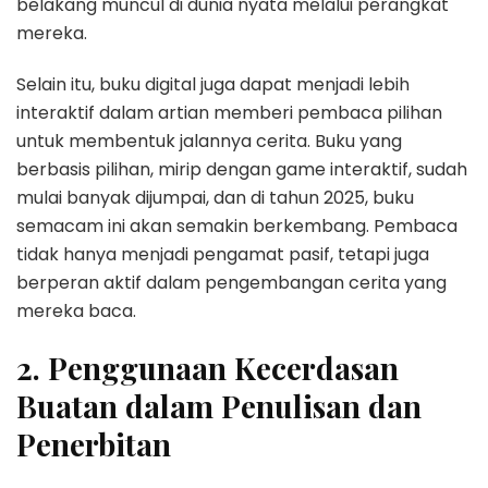
belakang muncul di dunia nyata melalui perangkat
mereka.
Selain itu, buku digital juga dapat menjadi lebih
interaktif dalam artian memberi pembaca pilihan
untuk membentuk jalannya cerita. Buku yang
berbasis pilihan, mirip dengan game interaktif, sudah
mulai banyak dijumpai, dan di tahun 2025, buku
semacam ini akan semakin berkembang. Pembaca
tidak hanya menjadi pengamat pasif, tetapi juga
berperan aktif dalam pengembangan cerita yang
mereka baca.
2. Penggunaan Kecerdasan
Buatan dalam Penulisan dan
Penerbitan