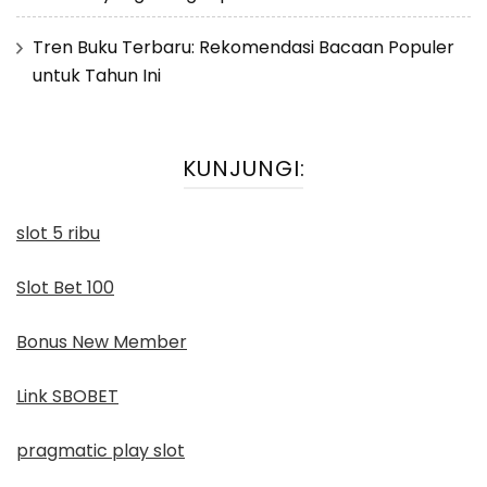
Tren Buku Terbaru: Rekomendasi Bacaan Populer
untuk Tahun Ini
KUNJUNGI:
slot 5 ribu
Slot Bet 100
Bonus New Member
Link SBOBET
pragmatic play slot