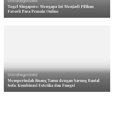
Uncategorized
Togel Singapore: Mengapa Ini Menjadi Pilihan
Favorit Para Pemain Online
Uncategorized
Memperindah Ruang Tamu dengan Sarung Bantal
Sofa: Kombinasi Estetika dan Fungsi