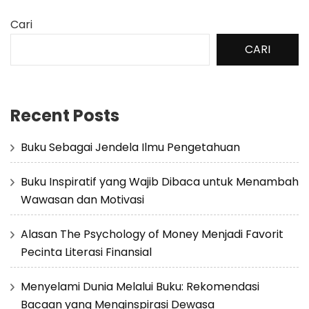
Cari
CARI
Recent Posts
Buku Sebagai Jendela Ilmu Pengetahuan
Buku Inspiratif yang Wajib Dibaca untuk Menambah
Wawasan dan Motivasi
Alasan The Psychology of Money Menjadi Favorit
Pecinta Literasi Finansial
Menyelami Dunia Melalui Buku: Rekomendasi
Bacaan yang Menginspirasi Dewasa