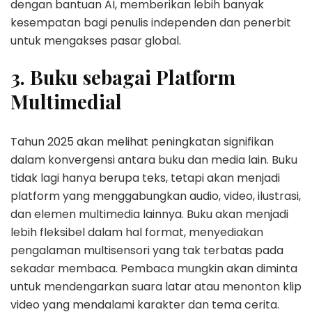
dengan bantuan AI, memberikan lebih banyak
kesempatan bagi penulis independen dan penerbit
untuk mengakses pasar global.
3. Buku sebagai Platform
Multimedial
Tahun 2025 akan melihat peningkatan signifikan
dalam konvergensi antara buku dan media lain. Buku
tidak lagi hanya berupa teks, tetapi akan menjadi
platform yang menggabungkan audio, video, ilustrasi,
dan elemen multimedia lainnya. Buku akan menjadi
lebih fleksibel dalam hal format, menyediakan
pengalaman multisensori yang tak terbatas pada
sekadar membaca. Pembaca mungkin akan diminta
untuk mendengarkan suara latar atau menonton klip
video yang mendalami karakter dan tema cerita.