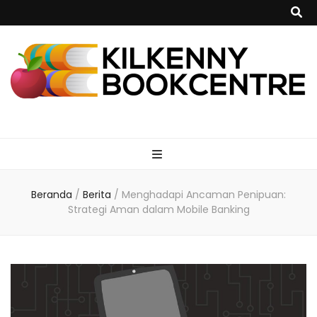
kilkennybookce
Beranda
/
Berita
/
Menghadapi Ancaman Penipuan:
Strategi Aman dalam Mobile Banking