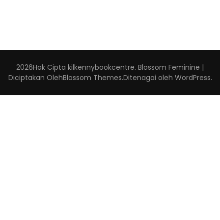
2026Hak Cipta
kilkennybookcentre
.
Blossom Feminine |
Diciptakan Oleh
Blossom Themes
.Ditenagai oleh
WordPress
.