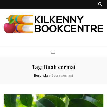
kilkennybookce
Tag:
Buah cermai
Beranda
/
Buah cermai